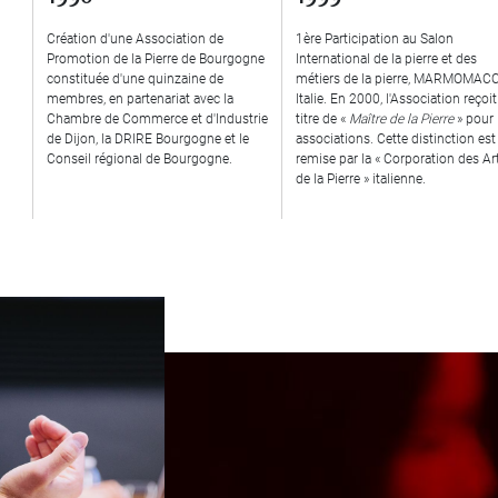
Création d'une Association de
1ère Participation au Salon
Promotion de la Pierre de Bourgogne
International de la pierre et des
constituée d'une quinzaine de
métiers de la pierre, MARMOMAC
membres, en partenariat avec la
Italie. En 2000, l'Association reçoit
Chambre de Commerce et d'Industrie
titre de «
Maître de la Pierre
» pour 
de Dijon, la DRIRE Bourgogne et le
associations. Cette distinction est
Conseil régional de Bourgogne.
remise par la « Corporation des Ar
de la Pierre » italienne.