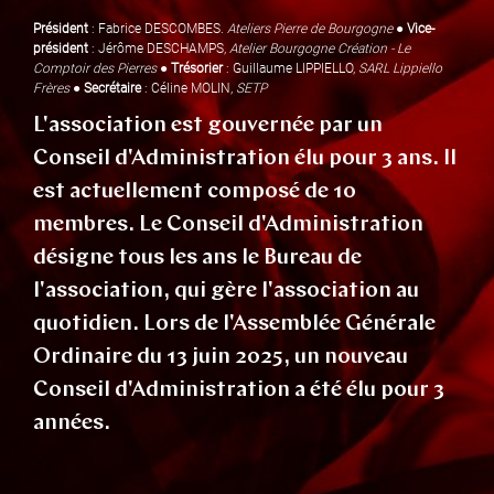
Président
: Fabrice DESCOMBES.
Ateliers Pierre de Bourgogne
●
Vice-
président
: Jérôme DESCHAMPS,
Atelier Bourgogne Création - Le
Comptoir des Pierres
●
Trésorier
: Guillaume LIPPIELLO,
SARL Lippiello
Frères
●
Secrétaire
: Céline MOLIN,
SETP
L'association est gouvernée par un
Conseil d'Administration élu pour 3 ans. Il
est actuellement composé de 10
membres. Le Conseil d'Administration
désigne tous les ans le Bureau de
l'association, qui gère l'association au
quotidien. Lors de l'Assemblée Générale
Ordinaire du 13 juin 2025, un nouveau
Conseil d'Administration a été élu pour 3
années.