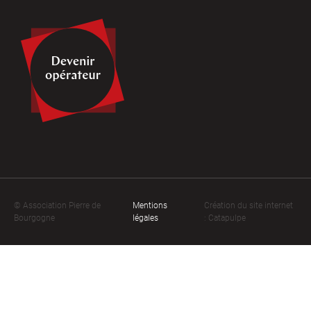
© Association Pierre de
Mentions
Création du site internet
Bourgogne
légales
: Catapulpe